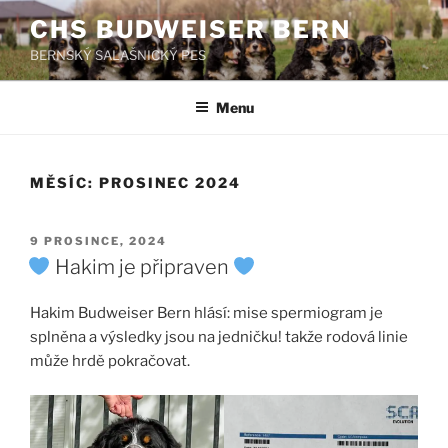
Přejít
CHS BUDWEISER BERN
k
BERNSKÝ SALAŠNICKÝ PES
obsahu
webu
Menu
MĚSÍC:
PROSINEC 2024
PUBLIKOVÁNO
9 PROSINCE, 2024
Hakim je připraven
Hakim Budweiser Bern hlásí: mise spermiogram je
splněna a výsledky jsou na jedničku! takže rodová linie
může hrdě pokračovat.